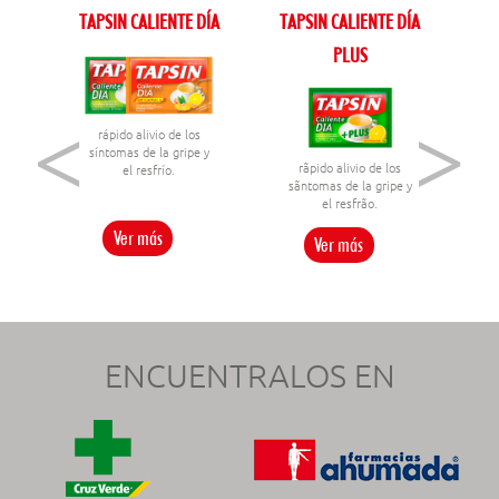
TAPSIN CALIENTE DÍA
TAPSIN CALIENTE DÍA
PLUS
<
>
rápido alivio de los
síntomas de la gripe y
rãpido alivio de los
el resfrío.
sãntomas de la gripe y
el resfrão.
Ver más
Ver más
ENCUENTRALOS EN